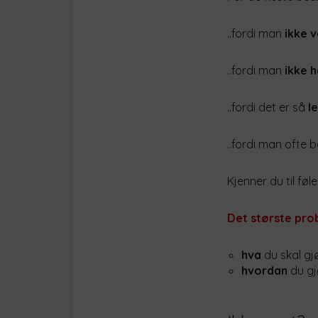
..fordi man
ikke 
..fordi man
ikke ha
..fordi det er så
le
..fordi man ofte b
Kjenner du til føle
Det største pro
hva
du skal gj
hvordan
du gj