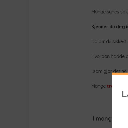
Mange synes salg 
Kjenner du deg i
Da blir du sikkert
Hvordan hadde de
..som gjør det he
Mange
tror at f
Pe
I mange teste