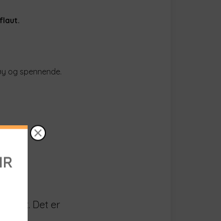
flaut.
øy og spennende.
...
r best. Det er