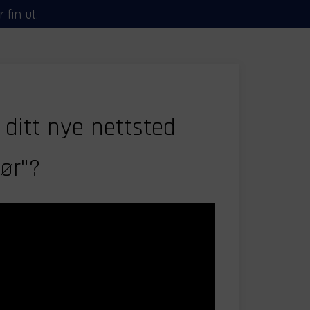
fin ut.
 ditt nye nettsted
jør"?