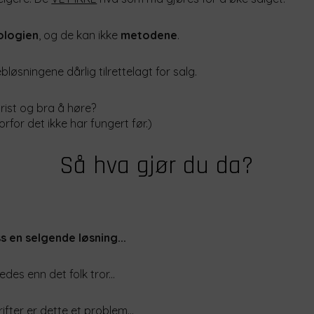
ologien
, og de kan ikke
metodene
.
ebløsningene dårlig tilrettelagt for salg.
trist og bra å høre?
rfor det ikke har fungert før.)
Så hva gjør du da?
s en selgende løsning...
edes enn det folk tror...
ifter er dette et problem...