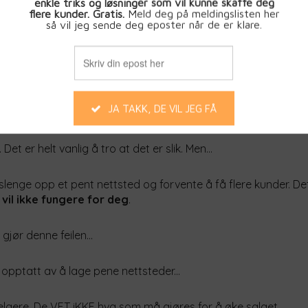
e har en idé om at det å lage et "pent" nettsted vil øke salget..
nt
.
 også?
. Det er helt vanlig å tro at det er slik. Men...
slenge opp et pent nettsted og forvente å få flere kunder. De
 vil ikke fungere for deg
.
 gjør denne feilen...
pptatt av å lage pene nettsteder...
selgere. De
VET iKKE
hva som må gjøres for å øke salget.