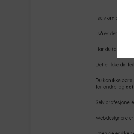
..selv om de flest
..så er det
ikke
sa
Har du tenkt slik
Det er ikke din feil
Du kan ikke bare 
for andre, og
det
Selv profesjonelle
Webdesignere er o
..men de er ikke 