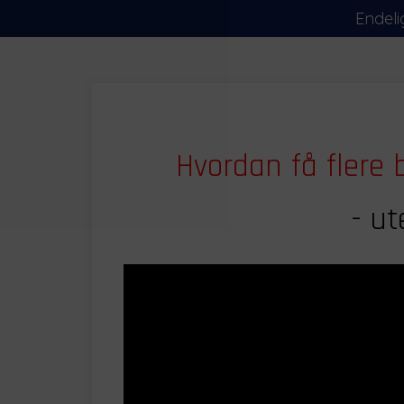
Endeli
Hvordan få flere 
- ut