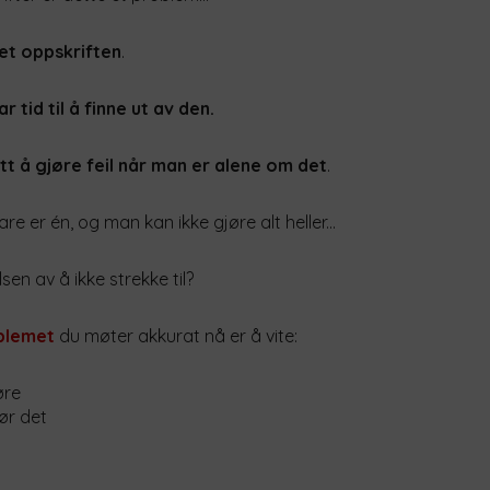
vet oppskriften
.
r tid til å finne ut av den.
tt å gjøre feil når man er alene om det
.
are er én, og man kan ikke gjøre alt heller...
lsen av å ikke strekke til?
blemet
du møter akkurat nå er å vite:
øre
ør det