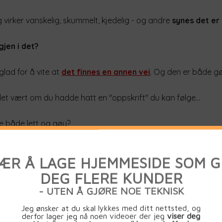
virker vanskelig, skummelt, kjedelig - og andre
synes det er 
gjen i det?
 glad for å vite at
det finnes en annen vei
. Og den er både g
t vært om du hadde hatt en "oppskrift" du kan følge...
le både lett og gøy?
int webdesign er løsningen...
nt design er IKKE lik flere kunder
r har man sett at "pene hjemmesider" ikke selge
ikke designet som gir kunder, men...