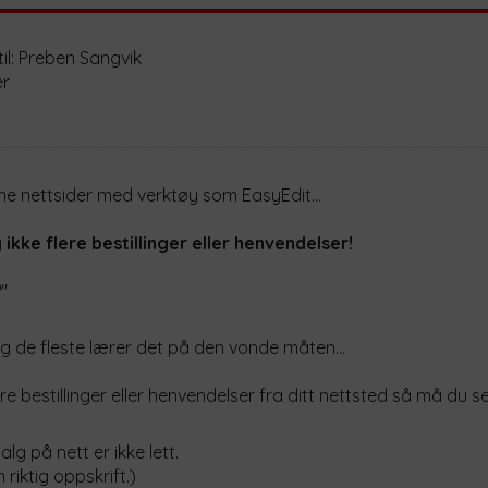
til: Preben Sangvik
er
_________________________________________
ene nettsider med verktøy som EasyEdit...
 ikke flere bestillinger eller henvendelser!
"
Og de fleste lærer det på den vonde måten...
ere bestillinger eller henvendelser fra ditt nettsted så må du sel
salg på nett er ikke lett.
en riktig oppskrift.)