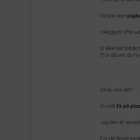
De kan ikke
psyk
I tillegg er ofte w
Er ikke det både 
(For da vet du hvo
Vil du vite det?
Du må
få på plas
..og den er annerl
For de fleste bedr