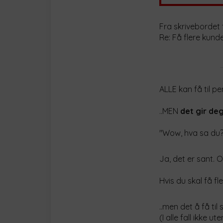
Fra skrivebordet 
Re: Få flere kund
ALLE kan få til p
..MEN
det gir deg
"Wow, hva sa du?
Ja, det er sant. 
Hvis du skal få fl
..men det å få til 
(I alle fall ikke ut