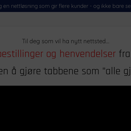
g en nettløsning som gir flere kunder - og ikke bare ser 
Til deg som vil ha nytt nettsted....
bestillinger og henvendelser
fra
en å gjøre tabbene som "alle g