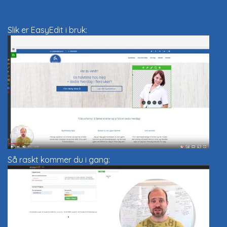
Slik er EasyEdit i bruk:
Så raskt kommer du i gang: