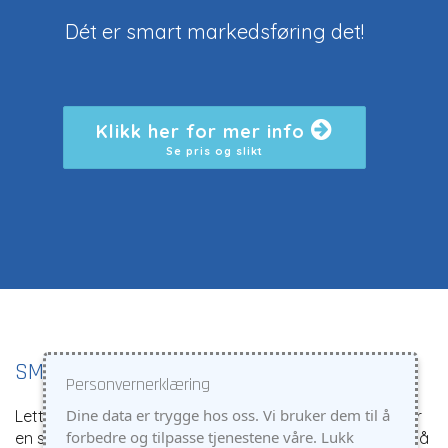
Dét er smart markedsføring det!
Klikk her for mer info
Se pris og slikt
SMART HJEMMESIDE
Personvernerklæring
Dine data er trygge hos oss. Vi bruker dem til å
Lett å vedlikehold. Lett å optimalisere. Lett å like. Det gir
forbedre og tilpasse tjenestene våre. Lukk
en smart hjemmeside som faktisk blir brukt. Den er også