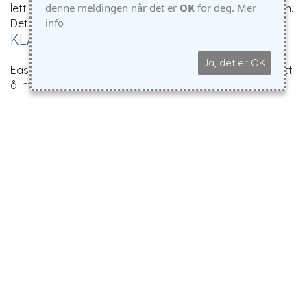
denne meldingen når det er
OK
for deg.
Mer
lett å kople mot markedsføring, og dermed få mer igjen.
info
Det er smart det!
KLAR FOR SOSIALE MEDIER
Ja, det er OK
EasyEdit er integrert med sosiale medier. Lett å dele, lett
å integrere.
Hjelp din kunde til å forstå at nettopp du er best.
BEDRE SYNLIGHET I GOOGLE
Bedre
søkemotoroptimalisering
kan gi deg flere
besøkende og mer business. Du får også råd og hjelp til
best mulig synlighet. Dette er viktig! De fleste søker i
Google for å finne frem til produkter og informasjon de
kan stole på. Få flere lesere og kunder!