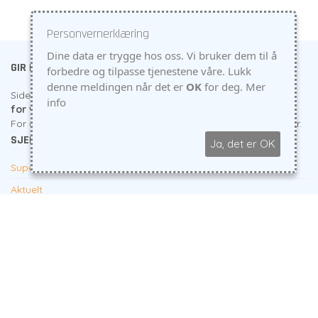
Personvernerklæring
Dine data er trygge hos oss. Vi bruker dem til å
GIR DEG VERDI
forbedre og tilpasse tjenestene våre. Lukk
denne meldingen når det er
OK
for deg.
Mer
Siden starten for 10 år siden har fokus vært å
gjøre det lett
info
for våre kunder å lykkes
. Dvs. gi deg flere kunder og salg.
For du trenger ikke bare en ny hjememside - men flere kunder.
SJEKK HER
Ja, det er OK
Supert tilbud til firma
Aktuelt
Personvern
KONTAKTINFO
EasyEdit
- Skjærgårdsveien 22 - 4876 Grimstad
Telefon
45059000
Epost:
hjelp@easyedit.no