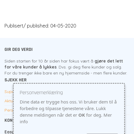
Publisert/ published: 04-05-2020
GIR DEG VERDI
Siden starten for 10 år siden har fokus vært å
gjøre det lett
for våre kunder å lykkes
. Dvs. gi deg flere kunder og salg.
For du trenger ikke bare en ny hjememside - men flere kunder.
SJEKK HER
Supert tilbud til firma
Personvernerklæring
Aktuelt
Dine data er trygge hos oss. Vi bruker dem til å
forbedre og tilpasse tjenestene våre. Lukk
Personvern
denne meldingen når det er
OK
for deg.
Mer
KONTAKTINFO
info
EasyEdit
- Skjærgårdsveien 22 - 4876 Grimstad