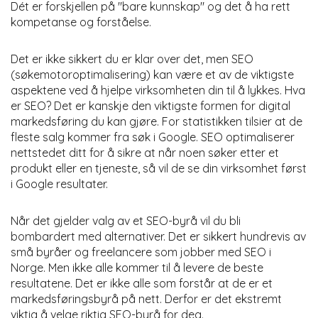
Dét er forskjellen på "bare kunnskap" og det å ha rett
kompetanse og forståelse.
Det er ikke sikkert du er klar over det, men SEO
(søkemotoroptimalisering) kan være et av de viktigste
aspektene ved å hjelpe virksomheten din til å lykkes. Hva
er SEO? Det er kanskje den viktigste formen for digital
markedsføring du kan gjøre. For statistikken tilsier at de
fleste salg kommer fra søk i Google. SEO optimaliserer
nettstedet ditt for å sikre at når noen søker etter et
produkt eller en tjeneste, så vil de se din virksomhet først
i Google resultater.
Når det gjelder valg av et SEO-byrå vil du bli
bombardert med alternativer. Det er sikkert hundrevis av
små byråer og freelancere som jobber med SEO i
Norge. Men ikke alle kommer til å levere de beste
resultatene. Det er ikke alle som forstår at de er et
markedsføringsbyrå på nett. Derfor er det ekstremt
viktig å velge riktig SEO-byrå for deg.