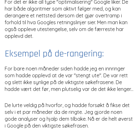
For det er ikke all type "optimalisering" Google liker. De
har både algoritmer som aktivt følger med, og kan
derangere et nettsted dersom det gjør overtramp i
forhold til hva Googles retningslinjer sier. Men man kan
også oppleve utestengelse, selv om de færreste har
opplevd det.
Eksempel på de-rangering:
For bare noen måneder siden hadde jeg en innringer
som hadde opplevd at de var "stengt ute". De var rett
og slett ikke synlige på de viktigste søkefrasene. De
hadde vært det før, men plutselig var de det ikke lenger...
De lurte veldig på hvorfor, og hadde forsøkt å fikse det
selv i et par måneder da de ringte. Jeg gjorde noen
gode analyser og hjalp dem tilbake. Nå er de helt øverst
i Google på den viktigste søkefrasen.