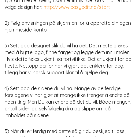
1) Start med et design som er litt likt det du vil ha. Du kan
velge design her:
http://www.easyedit.no/start
2) Følg anvisningen på skjermen for å opprette din egen
hjemmeside-konto
3) Sett opp designet slik du vil ha det. Det meste gjøres
med å bytte logo, finne farger og legge dem inn i malen.
Hvis dette føles ukjent, så fortvil ikke. Det er ukjent for de
fleste. Nettopp derfor har vi gjort det enklere for deg. I
tillegg har vi norsk support klar til å hjelpe deg
4) Sett opp de sidene du vil ha. Mange av de ferdige
forslagene vi har gjør at mange ikke trenger å endre på
noen ting. Men Du kan endre på det du vil. Både menyen,
antall sider, og selvfølgelig dra og slippe om på
innholdet på sidene.
5) Når du er ferdig med dette så gir du beskjed til oss,