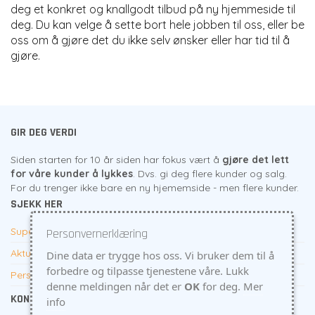
deg et konkret og knallgodt tilbud på ny hjemmeside til
deg. Du kan velge å sette bort hele jobben til oss, eller be
oss om å gjøre det du ikke selv ønsker eller har tid til å
gjøre.
GIR DEG VERDI
Siden starten for 10 år siden har fokus vært å
gjøre det lett
for våre kunder å lykkes
. Dvs. gi deg flere kunder og salg.
For du trenger ikke bare en ny hjememside - men flere kunder.
SJEKK HER
Supert tilbud til firma
Personvernerklæring
Aktuelt
Dine data er trygge hos oss. Vi bruker dem til å
forbedre og tilpasse tjenestene våre. Lukk
Personvern
denne meldingen når det er
OK
for deg.
Mer
KONTAKTINFO
info