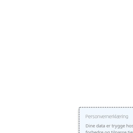
Personvernerklæring
Dine data er trygge hos
forbedre og tilpasse tj